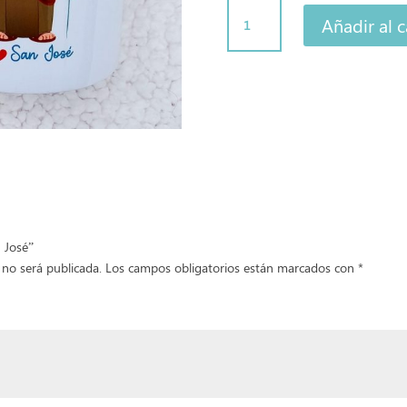
Taza
Añadir al c
San
José
cantidad
n José”
 no será publicada.
Los campos obligatorios están marcados con
*