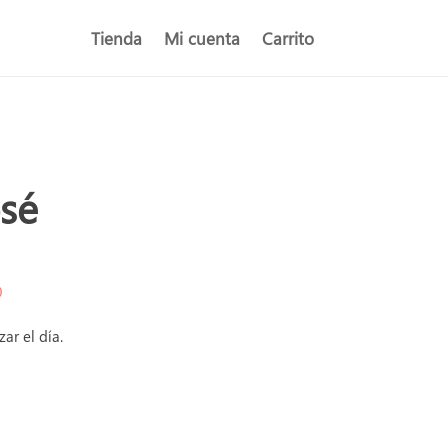
Tienda
Mi cuenta
Carrito
osé
)
ar el día.