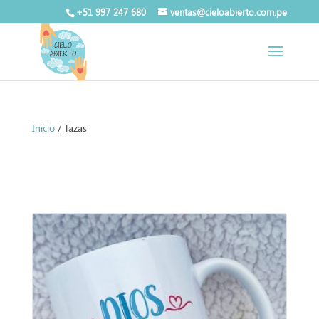
+51 997 247 680
ventas@cieloabierto.com.pe
Inicio
/ Tazas
Tazas