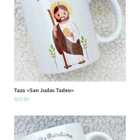
Taza «San Judas Tadeo»
S/
15.00