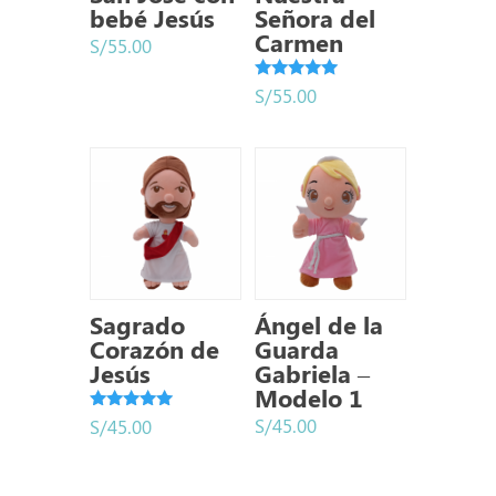
bebé Jesús
Señora del
Carmen
S/
55.00
Valorado
S/
55.00
con
5.00
de 5
Sagrado
Ángel de la
Corazón de
Guarda
Jesús
Gabriela –
Modelo 1
Valorado
S/
45.00
S/
45.00
con
5.00
de 5