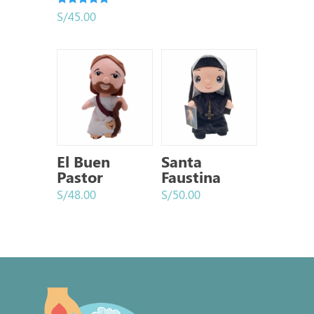
Valorado
S/
45.00
con
5.00
de 5
El Buen
Santa
Pastor
Faustina
S/
48.00
S/
50.00