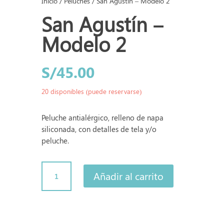
Inicio
/
Peluches
/ San Agustín – Modelo 2
San Agustín –
Modelo 2
S/
45.00
20 disponibles (puede reservarse)
Peluche antialérgico, relleno de napa
siliconada, con detalles de tela y/o
peluche.
San
Añadir al carrito
Agustín
-
Modelo
2