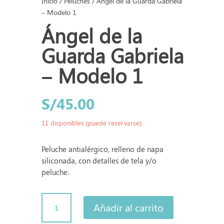
Inicio
/
Peluches
/ Ángel de la Guarda Gabriela
– Modelo 1
Ángel de la
Guarda Gabriela
– Modelo 1
S/
45.00
11 disponibles (puede reservarse)
Peluche antialérgico, relleno de napa
siliconada, con detalles de tela y/o
peluche.
Ángel
Añadir al carrito
de
la