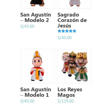
San Agustín
Sagrado
– Modelo 2
Corazón de
Jesús
S/
45.00
Valorado
S/
45.00
con
5.00
de 5
San Agustín
Los Reyes
– Modelo 1
Magos
S/
45.00
S/
135.00