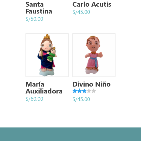
Santa
Carlo Acutis
Faustina
S/
45.00
S/
50.00
María
Divino Niño
Auxiliadora
Valora
S/
60.00
S/
45.00
do con
3.00
de 5