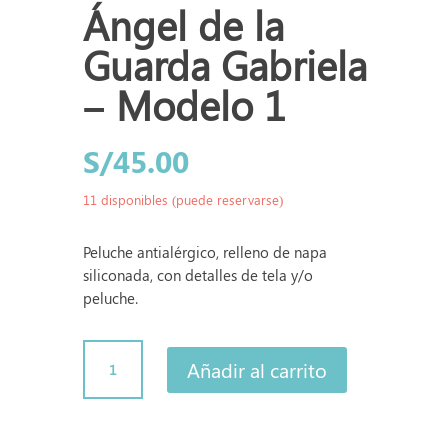
Ángel de la
Guarda Gabriela
– Modelo 1
S/
45.00
11 disponibles (puede reservarse)
Peluche antialérgico, relleno de napa
siliconada, con detalles de tela y/o
peluche.
Ángel
Añadir al carrito
de
la
Guarda
Gabriela