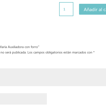
Colcha
Añadir al c
María
Auxiliadora
con
forro
cantidad
María Auxiliadora con forro”
 no será publicada.
Los campos obligatorios están marcados con
*