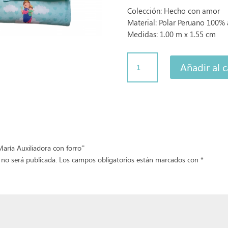
Colección: Hecho con amor
Material: Polar Peruano 100%
Medidas: 1.00 m x 1.55 cm
Colcha
Añadir al c
María
Auxiliadora
con
forro
cantidad
María Auxiliadora con forro”
 no será publicada.
Los campos obligatorios están marcados con
*