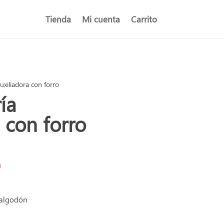
Tienda
Mi cuenta
Carrito
xiliadora con forro
ía
 con forro
)
 algodón