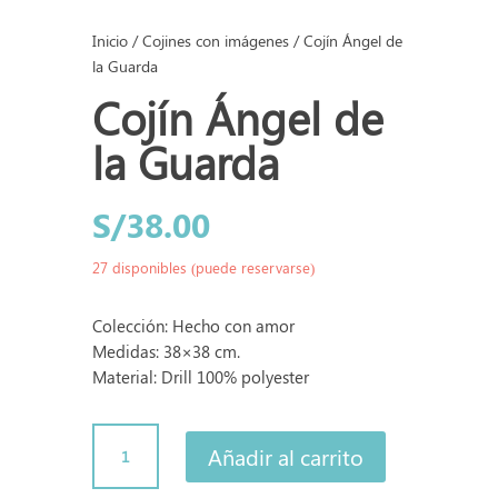
Inicio
/
Cojines con imágenes
/ Cojín Ángel de
la Guarda
Cojín Ángel de
la Guarda
S/
38.00
27 disponibles (puede reservarse)
Colección: Hecho con amor
Medidas: 38×38 cm.
Material: Drill 100% polyester
Cojín
Añadir al carrito
Ángel
de