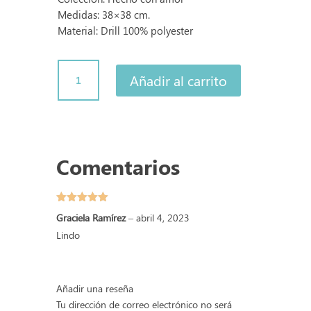
Medidas: 38×38 cm.
Material: Drill 100% polyester
Cojín
Añadir al carrito
Ángel
de
la
Guarda
cantidad
Comentarios
Valorado
Graciela Ramírez
–
abril 4, 2023
con
5
de 5
Lindo
Añadir una reseña
Tu dirección de correo electrónico no será