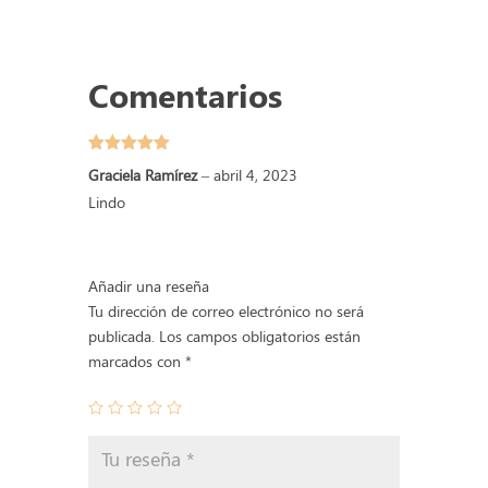
la
Guarda
cantidad
Comentarios
Valorado
Graciela Ramírez
–
abril 4, 2023
con
5
de 5
Lindo
Añadir una reseña
Tu dirección de correo electrónico no será
publicada.
Los campos obligatorios están
marcados con
*