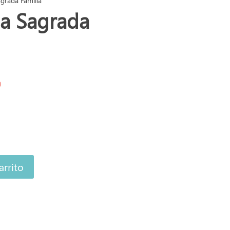
agrada Familia
la Sagrada
)
arrito