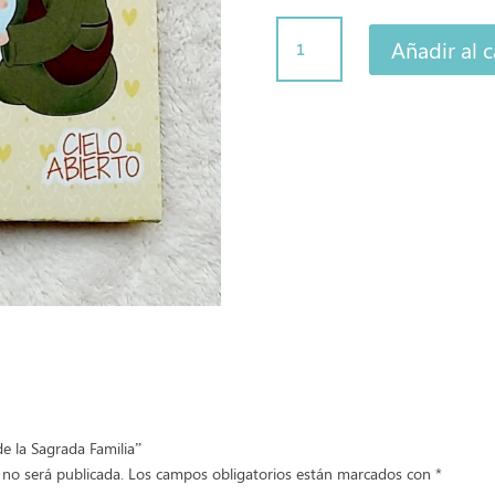
Libreta
Añadir al c
de
la
Sagrada
Familia
cantidad
de la Sagrada Familia”
 no será publicada.
Los campos obligatorios están marcados con
*