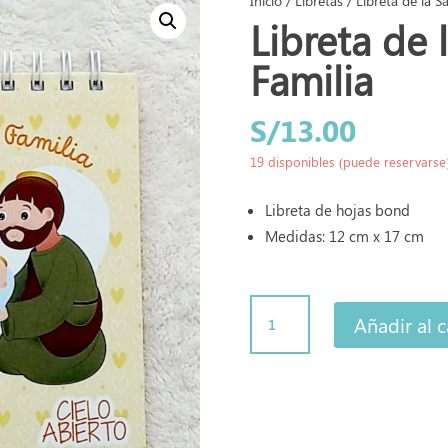
Inicio
/
Libretas
/ Libreta de la S
Libreta de 
Familia
S/
13.00
19 disponibles (puede reservarse
Libreta de hojas bond
Medidas: 12 cm x 17 cm
Libreta
Añadir al c
de
la
Sagrada
Familia
cantidad