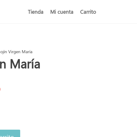
Tienda
Mi cuenta
Carrito
ojín Virgen María
en María
)
arrito