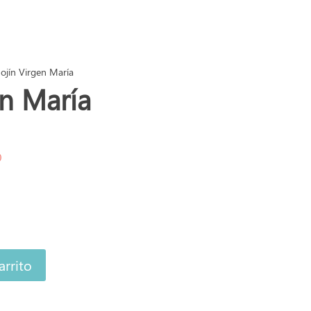
ojín Virgen María
en María
)
arrito