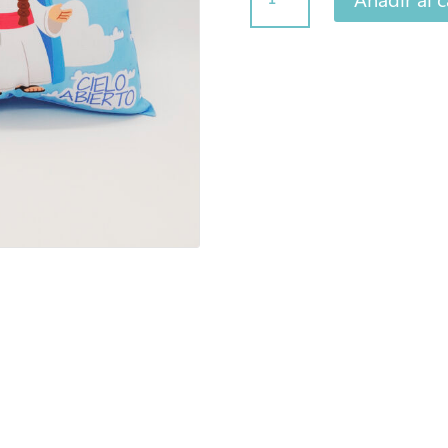
Virgen
María
cantidad