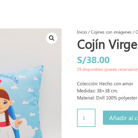
Inicio
/
Cojines con imágenes
/ C
Cojín Virg
S/
38.00
29 disponibles (puede reservarse
Colección: Hecho con amor
Medidas: 38×38 cm.
Material: Drill 100% polyester
Cojín
Añadir al c
Virgen
María
cantidad