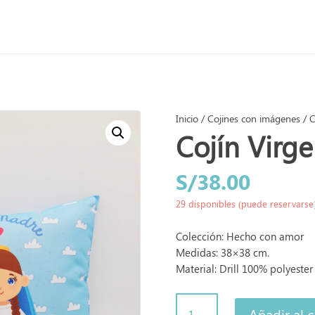
Inicio
/
Cojines con imágenes
/ C
Cojín Virg
S/
38.00
29 disponibles (puede reservarse
Colección: Hecho con amor
Medidas: 38×38 cm.
Material: Drill 100% polyester
Cojín
Añadir al c