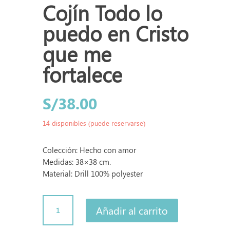
Cojín Todo lo
puedo en Cristo
que me
fortalece
S/
38.00
14 disponibles (puede reservarse)
Colección: Hecho con amor
Medidas: 38×38 cm.
Material: Drill 100% polyester
Cojín
Añadir al carrito
Todo
lo