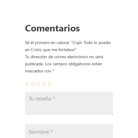
puedo
en
Cristo
Comentarios
que
me
fortalece
Sé el primero en valorar “Cojín Todo lo puedo
cantidad
en Cristo que me fortalece”
Tu dirección de correo electrónico no será
publicada.
Los campos obligatorios están
marcados con
*