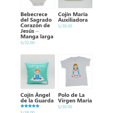
Bebecrece
Cojín María
del Sagrado
Auxiliadora
Corazón de
S/
38.00
Jesús –
Manga larga
S/
32.00
Cojín Ángel
Polo de La
de la Guarda
Virgen María
S/
30.00
Valorado
S/
38.00