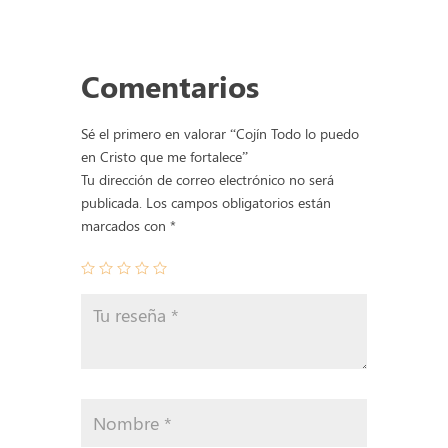
puedo
en
Cristo
Comentarios
que
me
fortalece
Sé el primero en valorar “Cojín Todo lo puedo
cantidad
en Cristo que me fortalece”
Tu dirección de correo electrónico no será
publicada.
Los campos obligatorios están
marcados con
*