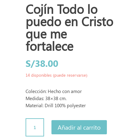
Cojín Todo lo
puedo en Cristo
que me
fortalece
S/
38.00
14 disponibles (puede reservarse)
Colección: Hecho con amor
Medidas: 38×38 cm.
Material: Drill 100% polyester
Cojín
Añadir al carrito
Todo
lo