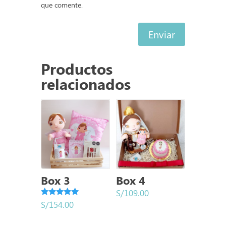
que comente.
Enviar
Productos
relacionados
Box 3
Box 4
S/
109.00
Valorado
S/
154.00
con
5.00
de 5