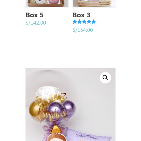
Box 5
Box 3
S/
142.00
Valorado
S/
154.00
con
5.00
de 5